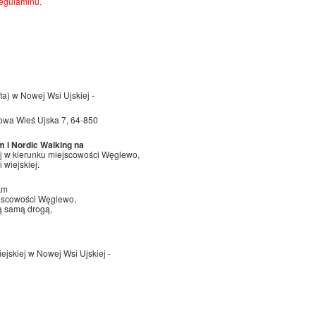
Regulaminu.
a) w Nowej Wsi Ujskiej -
 Nowa Wieś Ujska 7, 64-850
m i Nordic Walking na
iej w kierunku miejscowości Węglewo,
wiejskiej.
km
iejscowości Węglewo,
ą samą drogą,
ejskiej w Nowej Wsi Ujskiej -