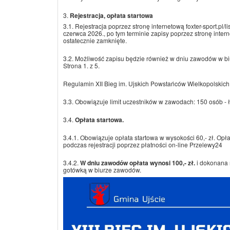
3.
Rejestracja, opłata startowa
3.1. Rejestracja poprzez stronę internetową foxter-sport.pl/li
czerwca 2026., po tym terminie zapisy poprzez stronę inter
ostatecznie zamknięte.
3.2. Możliwość zapisu będzie również w dniu zawodów w b
Strona 1. z 5.
Regulamin XII Bieg im. Ujskich Powstańców Wielkopolskich 
3.3. Obowiązuje limit uczestników w zawodach: 150 osób - łą
3.4.
Opłata startowa.
3.4.1. Obowiązuje opłata startowa w wysokości 60,- zł. Opł
podczas rejestracji poprzez płatności on-line Przelewy24
3.4.2.
W dniu zawodów opłata wynosi 100,- zł.
i dokonana 
gotówką w biurze zawodów.