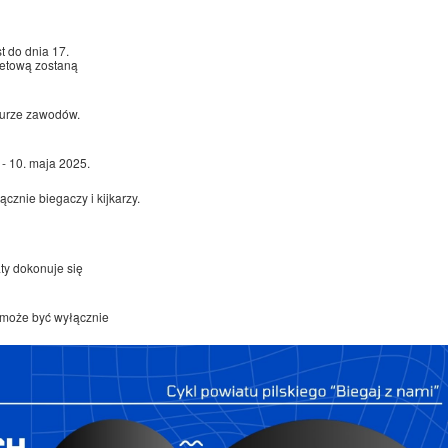
st do dnia 17.
netową zostaną
iurze zawodów.
- 10. maja 2025.
cznie biegaczy i kijkarzy.
aty dokonuje się
może być wyłącznie