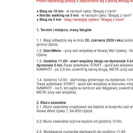
Przed rejestracją proszę o zapoznanie się z pełną wersją 
●
Bieg na 10 km
- w ramach cyklu “Biegaj z nami”
●
Nordic walking na 5 km
- w ramach cyklu “Biegaj z nami”
●
Bieg na 5 km
-
bieg nieobjęty cyklem “Biegaj z nami”
1. Termin i miejsce, trasy biegów
1.1. Bieg odbędzie się w dniu
20. czerwca 2026 roku
(sobot
gmina Ujście.
1.2.
Start/Meta
– przy sali wiejskiej w Nowej Wsi Ujskiej -
Ujście.
1.3.
Godzina 11:00 - start wspólny biegu na dystansie 5 k
dystansie 5 km.
Trasa asfaltowa: START - spod sali wiejsk
NAWRÓT - po 2,5 km, powrót tą samą drogą, META: przy sali 
1.4. Godzina 12:00 - start biegu głównego na dystansie 10 
Trasa asfaltowa: START - spod sali wiejskiej w kierunku m
NAWRÓT - na 5. km pętla w centrum wsi Węglewo, powrót t
META: przy sali wiejskiej.
2. Biuro zawodów
2.1. Biuro zawodów znajdować się będzie w budynku sali wi
Nowa Wieś Ujska 7, 64-850 Ujście.
2.2. Biuro zawodów czynne będzie od godziny 10:00.
2.3. Wydawanie numerów startowych do godziny 11:45.