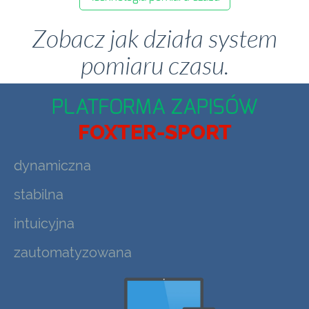
Zobacz jak działa system
pomiaru czasu.
PLATFORMA ZAPISÓW
FOXTER-SPORT
dynamiczna
stabilna
intuicyjna
zautomatyzowana
Previous
Next