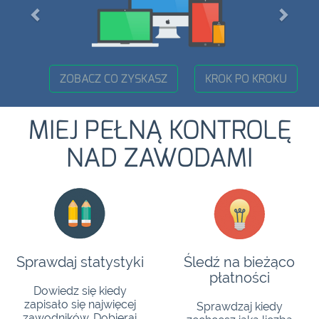
ZOBACZ CO ZYSKASZ
KROK PO KROKU
MIEJ PEŁNĄ KONTROLĘ
NAD ZAWODAMI
Sprawdaj statystyki
Śledź na bieżąco
płatności
Dowiedz się kiedy
zapisało się najwięcej
Sprawdzaj kiedy
zawodników. Dobieraj