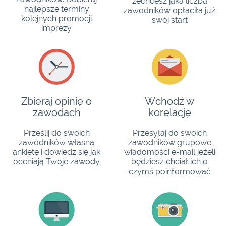
zechcesz jaka liczba
najlepsze terminy
zawodników opłaciła już
kolejnych promocji
swój start
imprezy
Zbieraj opinię o
Wchodź w
zawodach
korelację
Prześlij do swoich
Przesyłaj do swoich
zawodników własną
zawodników grupowe
ankietę i dowiedz się jak
wiadomości e-mail jeżeli
oceniają Twoje zawody
będziesz chciał ich o
czymś poinformować