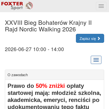
Rozw
menu
XXVIII Bieg Bohaterów Krajny II
Rajd Nordic Walking 2026
Zapisz się
2026-06-27 10:00 - 14:00
Rozwiń
menu
O zawodach
P
rawo do
50% zniżki
opłaty
startowej mają: młodzież szkolna,
akademicka, emeryci, renciści po
udokumentowaniu tego faktu