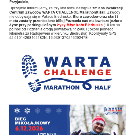
Przyjaciele,
Uprzejmie informujemy, że trzy lata temu nastąpiła
zmiana lokalizacji
Centrum Zawodów WARTA CHALLENGE Marathon&Half.
Zawody
nie odbywają się w Pałacu Biedrusko.
Biuro zawodów oraz start i
meta zostały przeniesione bliżej Poznania nad malownicze jezioro
Łyse przy parkingu leśnym
Łysy Młyn koło Biedruska
(10 km na
północ od Poznania drogą powiatową nr 2406 P, około jednego
kilometra za Radojewem w kierunku Biedruska). Koordynaty GPS
52.51014268462182N, 16.939137024629247E