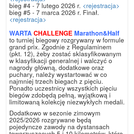
bieg #4 - 7 lutego 2026 r.
<rejestracja>
bieg #5 - 7 marca 2026 r. Finał.
<rejestracja>
WARTA
CHALLENGE
Marathon&Half
to turniej biegowy rozgrywany w formule
grand prix. Zgodnie z Regulaminem
(pkt. 12), żeby zostać sklasyfikowanym
w klasyfikacji generalnej i walczyć o
nagrody główną, dodatkowe oraz
puchary, należy wystartować w co
najmniej trzech biegach z pięciu.
Ponadto uczestnicy wszystkich pięciu
biegów zdobędą pełną, wyjątkową i
limitowaną kolekcję niezwykłych medali.
Dodatkowo w sezonie zimowym
2025/2026 rozgrywane będą
pojedyncze zawody na dystansach
towarzyszących 5 i 10 kilometrów, które