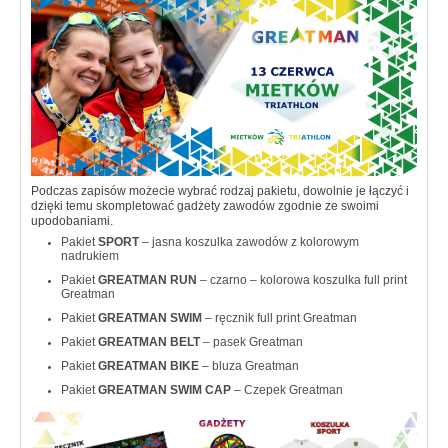
Podczas zapisów możecie wybrać rodzaj pakietu, dowolnie je łączyć i
dzięki temu skompletować gadżety zawodów zgodnie ze swoimi
upodobaniami.
Pakiet
SPORT
– jasna koszulka zawodów z kolorowym
nadrukiem
Pakiet
GREATMAN RUN
– czarno – kolorowa koszulka full print
Greatman
Pakiet
GREATMAN SWIM
– ręcznik full print Greatman
Pakiet
GREATMAN BELT
– pasek Greatman
Pakiet
GREATMAN BIKE
– bluza Greatman
Pakiet
GREATMAN SWIM CAP
–
Czepek Greatman