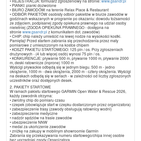
• REJESTRACJA: formularz zgłoszeniowy na stronie:
www.gsandr.pl
• PIANKI: pianki dozwolone
• BIURO ZAWODÓW: na terenie Relax Place & Restaurant
• ODBIÓR PAKIETÓW: osobisty odbiór pakietów w biurze zawodów w
godzinach wskazanych w programie po okazaniu: dowodu tożsamości
ze zdjęciem, podpisanej zgody opiekuna prawnego na udział osoby
nieletniej (ZGODA OPIEKUNA PRAWNEGO - dostępna na
stronie
www.gsandr.pl
z komunikatem dot. zawodów)
• CHIP: chip należy umieścić na lewej nodze na wysokości kostki.
Pamiętaj! Przed startem zabrania się przechodzenia przez maty
pomiarowe z umieszczonym na kostce chipem
• KOSZT PAKIETU STARTOWEGO: 125 pln / os. Przy zgłoszeniach
drużynowych - (4 lub więcej osób) wynosi 75 pln / os.
• KONKURENCJE: pływanie 500 m, pływanie 1000 m, pływanie 2000
m, deski ratownicze (inprone) 1000 m
Wyścigi pływackie odbędą się w jednym biegu. 500 m - jedno
okrążenie, 1000 m - dwa okrążenia, 2000 m - cztery okrążenia. Wyścigi
na deskach odbędą się w seriach - w zależności od liczby zgłoszonych
uczestników oraz dostępnych desek.
2. PAKIETY STARTOWE
W ramach pakietu startowego GARMIN Open Water & Rescue 2026,
każdy zawodnik otrzyma:
• zwrotny chip do pomiaru czasu
• czepek (obowiązuje start w czepku dostarczonym przez organizatora)
• zabezpieczenie trasy (zawody obsługują ratownicy wodni)
• zabezpieczenie medyczne
• nadzór sędziów na trasie zawodów
• ubezpieczenie NNW
• medal za ukończenie zawodów
• zniżkę na zakupy w mobilnym showroomie Garmin
Zabrania się przekazywania numeru startowego/chipa innej osobie
bez uprzedniej zgody Organizatora.